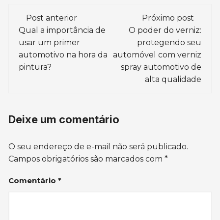
Navegação
Post anterior
Próximo post
de
Qual a importância de
O poder do verniz:
usar um primer
protegendo seu
post
automotivo na hora da
automóvel com verniz
pintura?
spray automotivo de
alta qualidade
Deixe um comentário
O seu endereço de e-mail não será publicado.
Campos obrigatórios são marcados com
*
Comentário
*