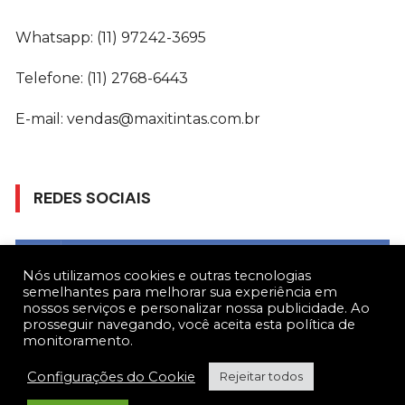
Whatsapp: (11) 97242-3695
Telefone: (11) 2768-6443
E-mail: vendas@maxitintas.com.br
REDES SOCIAIS
Gostar
Nós utilizamos cookies e outras tecnologias
semelhantes para melhorar sua experiência em
Seguir
nossos serviços e personalizar nossa publicidade. Ao
prosseguir navegando, você aceita esta política de
monitoramento.
Seguir
Configurações do Cookie
Rejeitar todos
Seguir