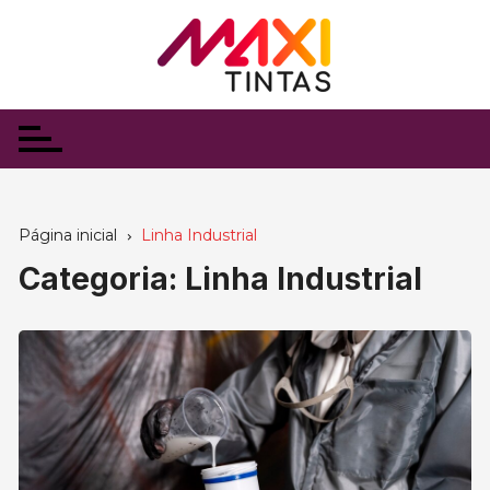
Ir
para
o
conteúdo
Página inicial
Linha Industrial
Categoria:
Linha Industrial