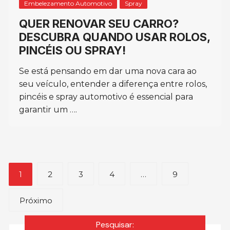
Embelezamento Automotivo
Spray
QUER RENOVAR SEU CARRO?
DESCUBRA QUANDO USAR ROLOS,
PINCÉIS OU SPRAY!
Se está pensando em dar uma nova cara ao
seu veículo, entender a diferença entre rolos,
pincéis e spray automotivo é essencial para
garantir um ….
Posts
1
2
3
4
…
9
pagination
Próximo
Pesquisar: