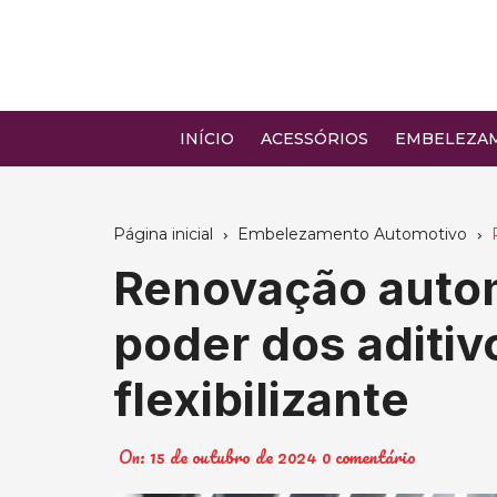
Ir
para
o
conteúdo
INÍCIO
ACESSÓRIOS
EMBELEZA
Página inicial
Embelezamento Automotivo
Renovação autom
poder dos aditiv
flexibilizante
On:
15 de outubro de 2024
0 comentário