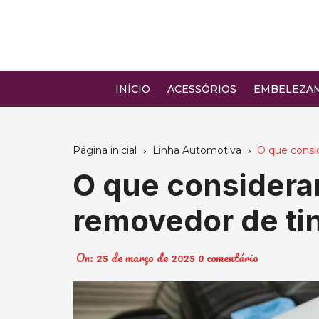
Ir
para
o
conteúdo
INÍCIO
ACESSÓRIOS
EMBELEZA
Página inicial
Linha Automotiva
O que consi
O que considera
removedor de ti
On:
25 de março de 2025
0 comentário